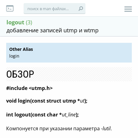
logout
(3)
добавление записей utmp и wtmp
Other Alias
login
ОБЗОР
#include <utmp.h>
void login(const struct utmp *
ut
);
int logout(const char *
ut_line
);
Компонуется при указании параметра
-lutil
.