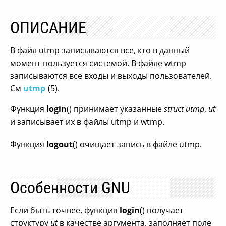
ОПИСАНИЕ
В файл utmp записываются все, кто в данный
момент пользуется системой. В файле wtmp
записываются все входы и выходы пользователей.
См
utmp
(5).
Функция
login
() принимает указанные
struct utmp
,
ut
и записывает их в файлы utmp и wtmp.
Функция
logout
() очищает запись в файле utmp.
Особенности GNU
Если быть точнее, функция
login
() получает
структуру
ut
в качестве аргумента, заполняет поле