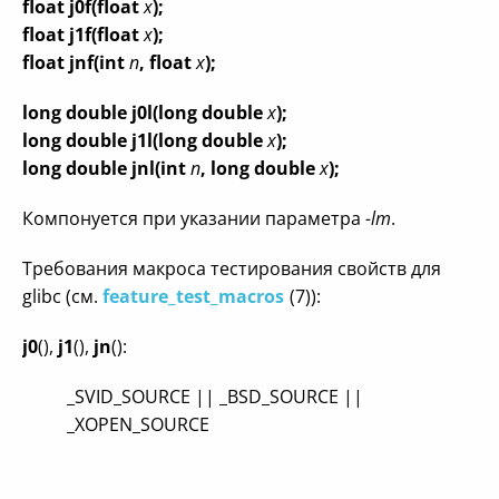
float j0f(float
x
);
float j1f(float
x
);
float jnf(int
n
, float
x
);
long double j0l(long double
x
);
long double j1l(long double
x
);
long double jnl(int
n
, long double
x
);
Компонуется при указании параметра
-lm
.
Требования макроса тестирования свойств для
glibc (см.
feature_test_macros
(7)):
j0
(),
j1
(),
jn
():
_SVID_SOURCE || _BSD_SOURCE ||
_XOPEN_SOURCE