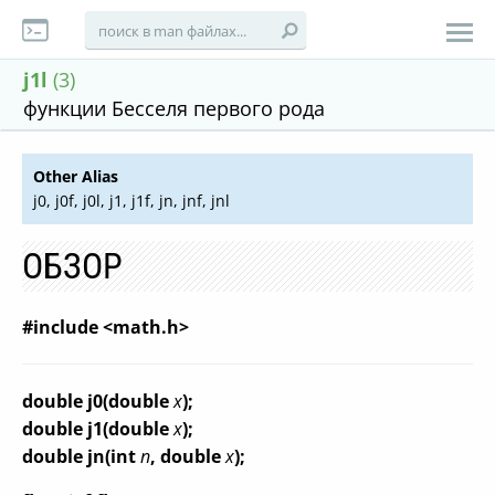
j1l
(3)
функции Бесселя первого рода
Other Alias
j0, j0f, j0l, j1, j1f, jn, jnf, jnl
ОБЗОР
#include <math.h>
double j0(double
x
);
double j1(double
x
);
double jn(int
n
, double
x
);