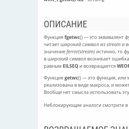
ОПИСАНИЕ
Функция
fgetwc
() — это эквивалент 
читает широкий символ из
stream
и в
значение
ferror(stream)
истинно, то ф
в широкий символ возникает ошибка
равным
EILSEQ
и возвращается
WEO
Функция
getwc
() — это функция, ил
реализована в виде макроса, и може
Вообще нет смысла использовать эт
Неблокирующие аналоги смотрите в