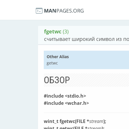
fgetwc
(3)
считывает широкий символ из по
Other Alias
getwc
ОБЗОР
#include <stdio.h>
#include <wchar.h>
wint_t fgetwc(FILE *
stream
);
wint_t getwc(FILE *
stream
);