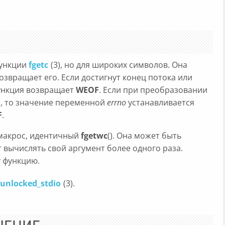
функции
fgetc
(3), но для широких символов. Она
озвращает его. Если достигнут конец потока или
ункция возвращает
WEOF
. Если при преобразовании
, то значение переменной
errno
устанавливается
F
.
и макрос, идентичный
fgetwc
(). Она может быть
т вычислять свой аргумент более одного раза.
у функцию.
unlocked_stdio
(3).