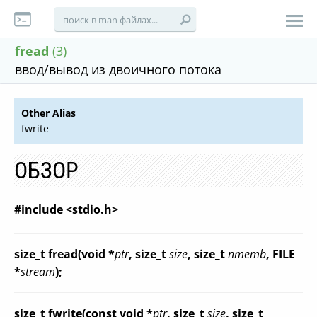
fread
(3)
ввод/вывод из двоичного потока
Other Alias
fwrite
ОБЗОР
#include <stdio.h>
size_t fread(void *
ptr
, size_t
size
, size_t
nmemb
, FILE
*
stream
);
size_t fwrite(const void *
ptr
, size_t
size
, size_t