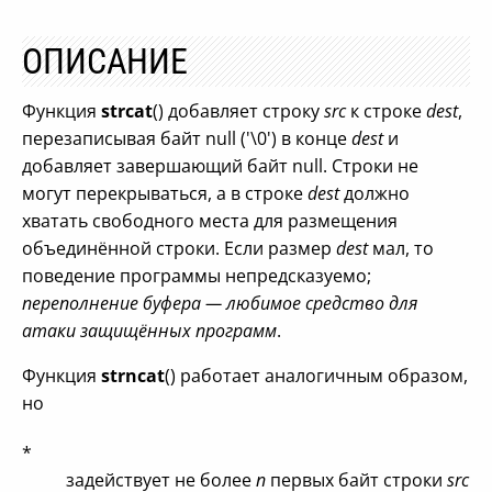
ОПИСАНИЕ
Функция
strcat
() добавляет строку
src
к строке
dest
,
перезаписывая байт null ('\0') в конце
dest
и
добавляет завершающий байт null. Строки не
могут перекрываться, а в строке
dest
должно
хватать свободного места для размещения
объединённой строки. Если размер
dest
мал, то
поведение программы непредсказуемо;
переполнение буфера — любимое средство для
атаки защищённых программ
.
Функция
strncat
() работает аналогичным образом,
но
*
задействует не более
n
первых байт строки
src