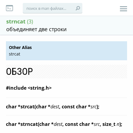
strncat
(3)
объединяет две строки
Other Alias
strcat
ОБЗОР
#include <string.h>
char *strcat(char *
dest
, const char *
src
);
char *strncat(char *
dest
, const char *
src
, size_t
n
);