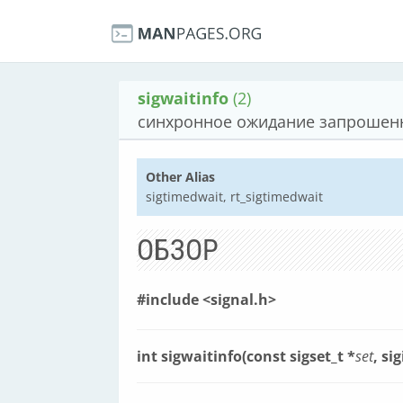
sigwaitinfo
(2)
синхронное ожидание запрошен
Other Alias
sigtimedwait, rt_sigtimedwait
ОБЗОР
#include <signal.h>
int sigwaitinfo(const sigset_t *
set
, si