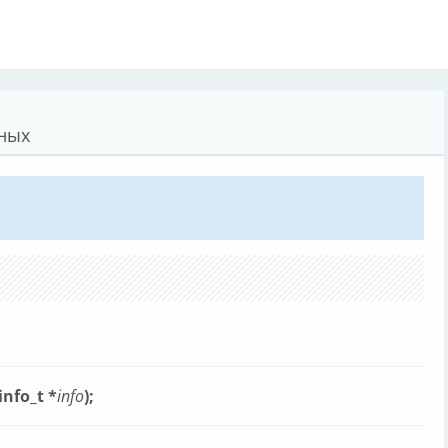
ных
ginfo_t *
info
);