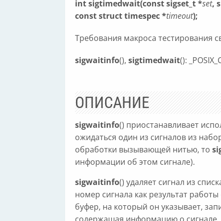
int sigtimedwait(const sigset_t *
set
, 
const struct timespec *
timeout
);
Требования макроса тестирования сво
sigwaitinfo
(),
sigtimedwait
(): _POSIX
ОПИСАНИЕ
sigwaitinfo
() приостанавливает испо
ожидаться один из сигналов из набо
обработки вызывающей нитью, то
si
информации об этом сигнале).
sigwaitinfo
() удаляет сигнал из спи
номер сигнала как результат работы
буфер, на который он указывает, зап
содержащая информацию о сигнале.