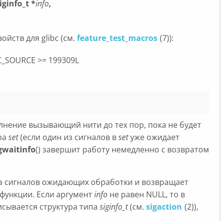
siginfo_t *
info
,
йств для glibc (см.
feature_test_macros
(7)):
_C_SOURCE >= 199309L
лнение вызывающий нити до тех пор, пока не будет
ра
set
(если один из сигналов в
set
уже ожидает
gwaitinfo
() завершит работу немедленно с возвратом
ска сигналов ожидающих обработки и возвращает
 функции. Если аргумент
info
не равен NULL, то в
исывается структура типа
siginfo_t
(см.
sigaction
(2)),