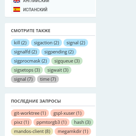
АНГЛИЙСКИЙ
ИСПАНСКИЙ
СМОТРИТЕ ТАКЖЕ
kill
(2)
sigaction
(2)
signal
(2)
signalfd
(2)
sigpending
(2)
sigprocmask
(2)
sigqueue
(3)
sigsetops
(3)
sigwait
(3)
signal
(7)
time
(7)
ПОСЛЕДНИЕ ЗАПРОСЫ
git-worktree
(1)
gspl-xuser
(1)
pixz
(1)
ppmtorgb3
(1)
hash
(3)
mandos-client
(8)
megamkdir
(1)