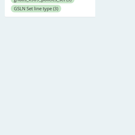
GSLN Set line type
(3)