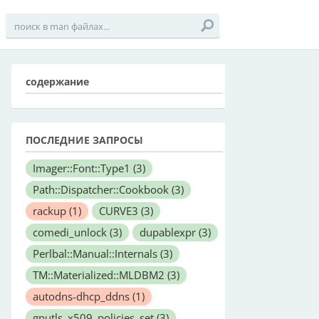
содержание
ПОСЛЕДНИЕ ЗАПРОСЫ
Imager::Font::Type1
(3)
Path::Dispatcher::Cookbook
(3)
rackup
(1)
CURVE3
(3)
comedi_unlock
(3)
dupablexpr
(3)
Perlbal::Manual::Internals
(3)
TM::Materialized::MLDBM2
(3)
autodns-dhcp_ddns
(1)
gnutls_x509_policies_set
(3)