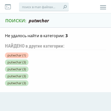
ПОИСКИ:
putwchar
Не удалось найти в категории:
3
НАЙДЕНО в другие категории:
putwchar
(1)
putwchar
(3)
putwchar
(3)
putwchar
(3)
putwchar
(3)