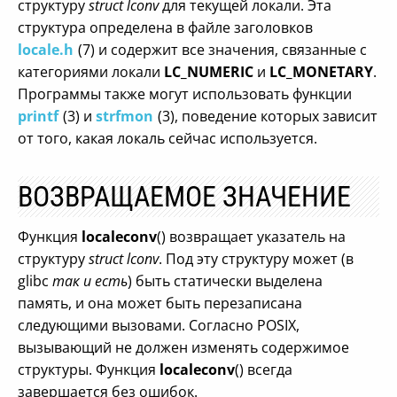
структуру
struct lconv
для текущей локали. Эта
структура определена в файле заголовков
locale.h
(7) и содержит все значения, связанные с
категориями локали
LC_NUMERIC
и
LC_MONETARY
.
Программы также могут использовать функции
printf
(3) и
strfmon
(3), поведение которых зависит
от того, какая локаль сейчас используется.
ВОЗВРАЩАЕМОЕ ЗНАЧЕНИЕ
Функция
localeconv
() возвращает указатель на
структуру
struct lconv
. Под эту структуру может (в
glibc
так и есть
) быть статически выделена
память, и она может быть перезаписана
следующими вызовами. Согласно POSIX,
вызывающий не должен изменять содержимое
структуры. Функция
localeconv
() всегда
завершается без ошибок.