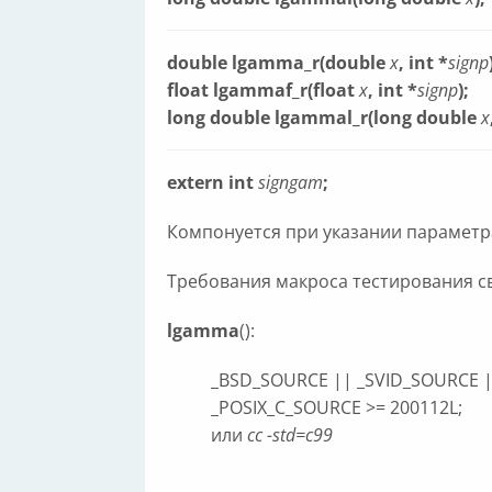
double lgamma_r(double
x
, int *
signp
float lgammaf_r(float
x
, int *
signp
);
long double lgammal_r(long double
x
extern int
signgam
;
Компонуется при указании парамет
Требования макроса тестирования сво
lgamma
():
_BSD_SOURCE || _SVID_SOURCE 
_POSIX_C_SOURCE >= 200112L;
или
cc -std=c99