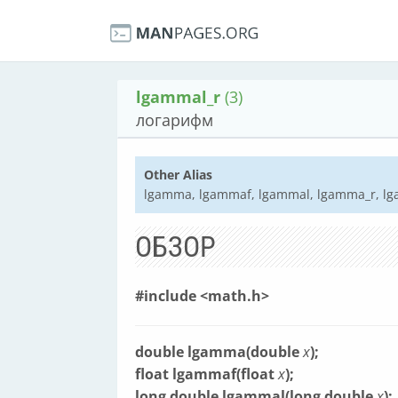
lgammal_r
(3)
логарифм
Other Alias
lgamma, lgammaf, lgammal, lgamma_r, lg
ОБЗОР
#include <math.h>
double lgamma(double
x
);
float lgammaf(float
x
);
long double lgammal(long double
x
);