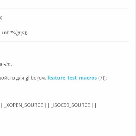
);
, int *
signp
);
ра
-lm
.
йств для glibc (см.
feature_test_macros
(7)):
|| _XOPEN_SOURCE || _ISOC99_SOURCE ||