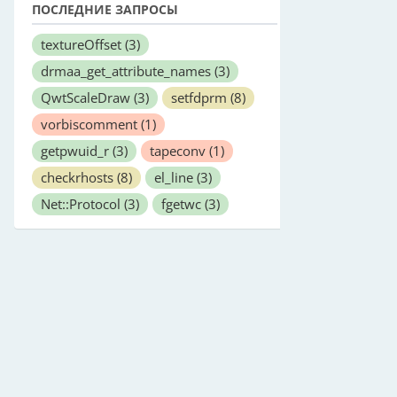
ПОСЛЕДНИЕ ЗАПРОСЫ
textureOffset
(3)
drmaa_get_attribute_names
(3)
QwtScaleDraw
(3)
setfdprm
(8)
vorbiscomment
(1)
getpwuid_r
(3)
tapeconv
(1)
checkrhosts
(8)
el_line
(3)
Net::Protocol
(3)
fgetwc
(3)