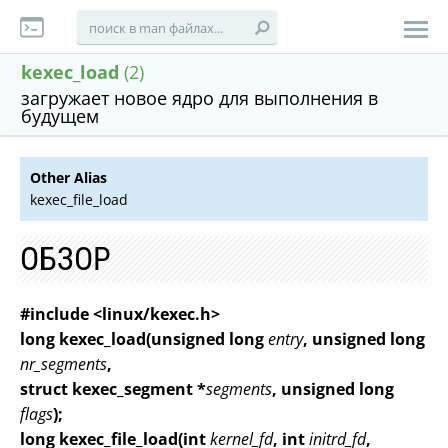
kexec_load
(2)
загружает новое ядро для выполнения в
будущем
Other Alias
kexec_file_load
ОБЗОР
#include <linux/kexec.h>
long kexec_load(unsigned long
entry
, unsigned long
nr_segments
,
struct kexec_segment *
segments
, unsigned long
flags
);
long kexec_file_load(int
kernel_fd
, int
initrd_fd
,