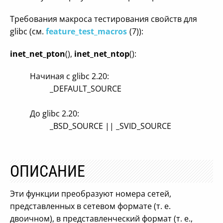
Требования макроса тестирования свойств для
glibc (см.
feature_test_macros
(7)):
inet_net_pton
(),
inet_net_ntop
():
Начиная с glibc 2.20:
_DEFAULT_SOURCE
До glibc 2.20:
_BSD_SOURCE || _SVID_SOURCE
ОПИСАНИЕ
Эти функции преобразуют номера сетей,
представленных в сетевом формате (т. е.
двоичном), в представленческий формат (т. е.,