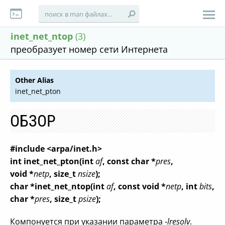
inet_net_ntop
(3)
преобразует номер сети Интернета
Other Alias
inet_net_pton
ОБЗОР
#include <arpa/inet.h>
int inet_net_pton(int
af
, const char *
pres
,
void *
netp
, size_t
nsize
);
char *inet_net_ntop(int
af
, const void *
netp
, int
bits
,
char *
pres
, size_t
psize
);
Компонуется при указании параметра
-lresolv
.