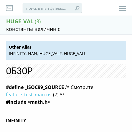
HUGE_VAL
(3)
константы величин с
Other Alias
INFINITY, NAN, HUGE_VALF, HUGE_VALL
ОБЗОР
#define _ISOC99_SOURCE
/* Смотрите
feature_test_macros
(7) */
#include <math.h>
INFINITY