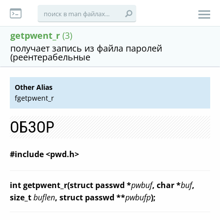
getpwent_r
(3)
получает запись из файла паролей
(реентерабельные
Other Alias
fgetpwent_r
ОБЗОР
#include <pwd.h>
int getpwent_r(struct passwd *
pwbuf
, char *
buf
,
size_t
buflen
, struct passwd **
pwbufp
);