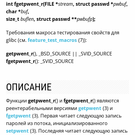
int fgetpwent_r(FILE *
stream
, struct passwd *
pwbuf
,
char *
buf
,
size_t
buflen
, struct passwd **
pwbufp
);
Требования макроса тестирования свойств для
glibc (см.
feature_test_macros
(7)):
getpwent_r
(), _BSD_SOURCE || _SVID_SOURCE
fgetpwent_r
(): _SVID_SOURCE
ОПИСАНИЕ
Функции
getpwent_r
() и
fgetpwent_r
() являются
реентерабельными версиями
getpwent
(3) и
fgetpwent
(3). Первая читает следующую запись
паролей из потока, инициализированного
setpwent
(3). Последняя читает следующую запись