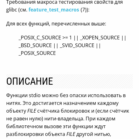
Требования макроса тестирования свойств для
glibc (см.
feature_test_macros
(7)):
Для всех функций, перечисленных выше:
_POSIX_C_SOURCE >= 1 || _XOPEN_SOURCE ||
_BSD_SOURCE || _SVID_SOURCE ||
_POSIX_SOURCE
ОПИСАНИЕ
Функции stdio можно без опаски использовать в
нитях. Это достигается назначением каждому
объекту
FILE
счётчика блокировок и (если счётчик
не равен нулю) нити-владельца. При каждом
библиотечном вызове эти функции ждут
разблокировки объекта
FILE
другой нитью,