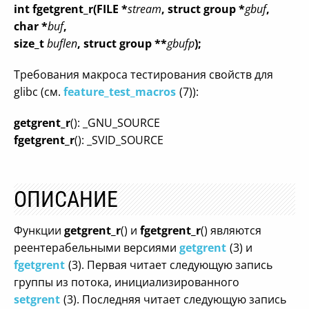
int fgetgrent_r(FILE *
stream
, struct group *
gbuf
,
char *
buf
,
size_t
buflen
, struct group **
gbufp
);
Требования макроса тестирования свойств для
glibc (см.
feature_test_macros
(7)):
getgrent_r
(): _GNU_SOURCE
fgetgrent_r
(): _SVID_SOURCE
ОПИСАНИЕ
Функции
getgrent_r
() и
fgetgrent_r
() являются
реентерабельными версиями
getgrent
(3) и
fgetgrent
(3). Первая читает следующую запись
группы из потока, инициализированного
setgrent
(3). Последняя читает следующую запись