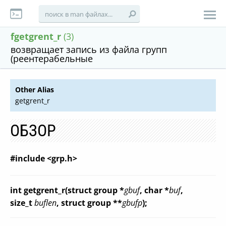
fgetgrent_r
(3)
возвращает запись из файла групп
(реентерабельные
Other Alias
getgrent_r
ОБЗОР
#include <grp.h>
int getgrent_r(struct group *
gbuf
, char *
buf
,
size_t
buflen
, struct group **
gbufp
);