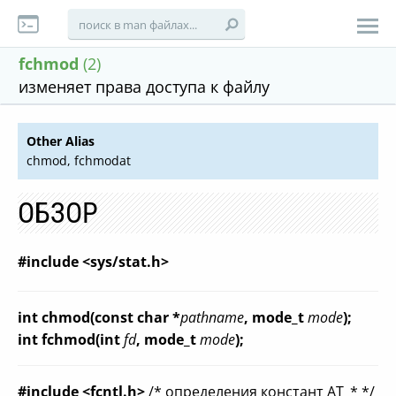
fchmod
(2)
изменяет права доступа к файлу
Other Alias
chmod, fchmodat
ОБЗОР
#include <sys/stat.h>
int chmod(const char *
pathname
, mode_t
mode
);
int fchmod(int
fd
, mode_t
mode
);
#include <fcntl.h>
/* определения констант AT_* */