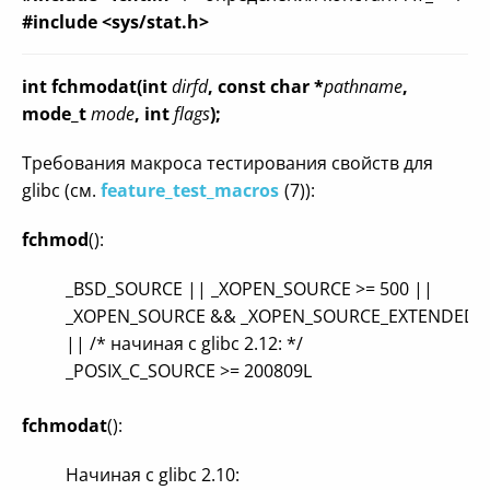
#include <sys/stat.h>
int fchmodat(int
dirfd
, const char *
pathname
,
mode_t
mode
, int
flags
);
Требования макроса тестирования свойств для
glibc (см.
feature_test_macros
(7)):
fchmod
():
_BSD_SOURCE || _XOPEN_SOURCE >= 500 ||
_XOPEN_SOURCE && _XOPEN_SOURCE_EXTENDED
|| /* начиная с glibc 2.12: */
_POSIX_C_SOURCE >= 200809L
fchmodat
():
Начиная с glibc 2.10: